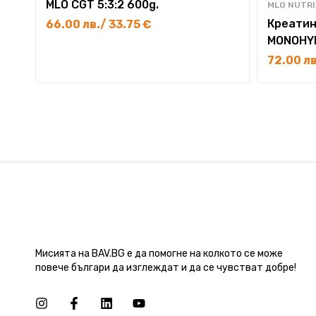
MLO CGT 5:3:2 600g.
MLO NUTRI
Креатин
66.00
лв.
/ 33.75 €
MONOHY
72.00
лв
Мисията на BAV.BG е да помогне на колкото се може
повече българи да изглеждат и да се чувстват добре!