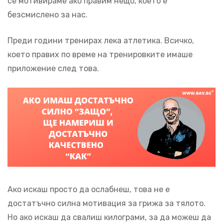
се мотивираме ако правим нещо, което е
безсмислено за нас.
Преди години тренирах лека атлетика. Всичко,
което правих по време на тренировките имаше
приложение след това.
Ако искаш просто да ослабнеш, това не е
достатъчно силна мотивация за грижа за тялото.
Но ако искаш да свалиш килограми, за да можеш да