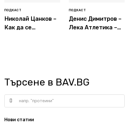
ПОДКАСТ
ПОДКАСТ
Николай Цанков –
Денис Димитров –
Как да се
Лека Атлетика –
Предпазим от
Какво е да си
Контузии?
Спортист в
България?
Търсене в BAV.BG
Нови статии