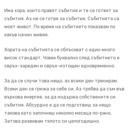
Има хора, които правят събития и те се готвят за
събития. Аз не се готвя за събития. Събитията са
моят живот. По време на събитието показвам по
какъв начин живея.
Хората на събитията се сблъскват с един много
висок стандарт. Човек буквално след събитието е
свръх-зареден и свръх-изтощен едновременно.
За да се случи това нещо, аз всеки ден тренирам.
Всеки ден се грижа за себе си. Аз трябва да съм във
върхова енергия, за да издържа собствените си
събития. Абсурдно е да се подготвиш за нещо
такова като започнеш няколко месеца по-рано.
Затова развивам тялото си целогодишно.