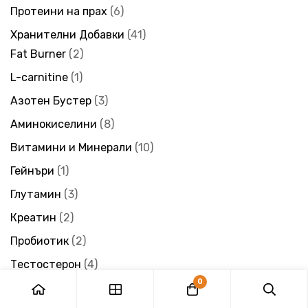
Протеини на прах
6
Хранителни Добавки
41
Fat Burner
2
L-carnitine
1
Азотен Бустер
3
Аминокиселини
8
Витамини и Минерали
10
Гейнъри
1
Глутамин
3
Креатин
2
Пробиотик
2
Тестостерон
4
0
Bosy
17