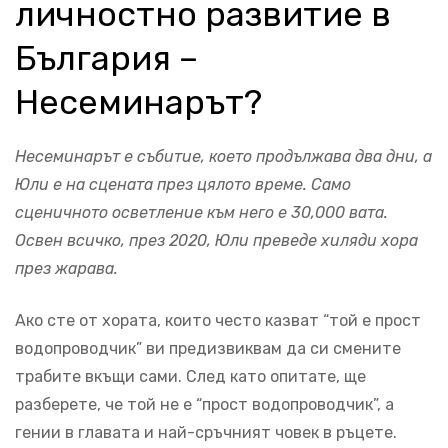
личностно развитие в
България –
Несеминарът?
Несеминарът е събитие, което продължава два дни, а
Юли е на сцената през цялото време. Само
сценичното осветление към него е 30,000 вата.
Освен всичко, през 2020, Юли преведе хиляди хора
през жарава.
Ако сте от хората, които често казват “той е прост
водопроводчик” ви предизвиквам да си смените
трабите вкъщи сами. След като опитате, ще
разберете, че той не е “прост водопроводчик”, а
гении в главата и най-сръчният човек в ръцете.