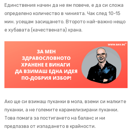
Единствения начин да не ям повече, е да си сложа
определено количество в чинията. Чак след 10-15
мин. усещам засищането. Второто най-важно нещо
е хубавата (качествената) храна.
Ако ще си взимаш пуканки в мола, вземи си малките
пуканки, а не големите карамелизирани пуканки.
Това помага за постигането на баланс и ни
предпазва от изпадането в крайности.