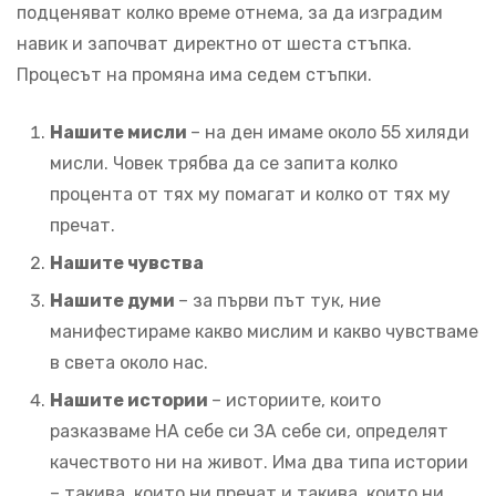
подценяват колко време отнема, за да изградим
навик и започват директно от шеста стъпка.
Процесът на промяна има седем стъпки.
Нашите мисли
– на ден имаме около 55 хиляди
мисли. Човек трябва да се запита колко
процента от тях му помагат и колко от тях му
пречат.
Нашите чувства
Нашите думи
– за първи път тук, ние
манифестираме какво мислим и какво чувстваме
в света около нас.
Нашите истории
– историите, които
разказваме НА себе си ЗА себе си, определят
качеството ни на живот. Има два типа истории
– такива, които ни пречат и такива, които ни