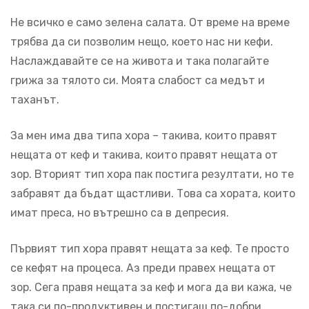
Не всичко е само зелена салата. От време на време
трябва да си позволим нещо, което нас ни кефи.
Наслаждавайте се на живота и така полагайте
грижа за тялото си. Моята слабост са медът и
таханът.
За мен има два типа хора – такива, които правят
нещата от кеф и такива, които правят нещата от
зор. Вторият тип хора пак постига резултати, но те
забравят да бъдат щастливи. Това са хората, които
имат преса, но вътрешно са в депресия.
Първият тип хора правят нещата за кеф. Те просто
се кефят на процеса. Аз преди правех нещата от
зор. Сега правя нещата за кеф и мога да ви кажа, че
така си по-продуктивен и постигаш по-добри