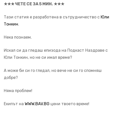
★★★ ЧЕТЕ СЕ ЗА 5 МИН. ★★★
Тази статия е разработена в сътрудничество с
Юли
Тонкин
.
Нека познаем.
Искал си да гледаш епизода на Подкаст Наздраве с
Юли Тонкин, но не си имал време?
А може би си го гледал, но вече не си го спомняш
добре?
Няма проблем!
Екипът на
WWW.BAV.BG
цени твоето време!