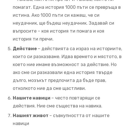
помагат. Една история 1000 пъти се превръща в
истина. Ако 1000 пъти си кажеш, че си
неудачник, ще бъдеш неудачник. Задавай си
въпросите – коя история ти помага и коя
история ти пречи.
Действие
– действията са израз на историите,
които си разказваме. Идва времето и мястото, в
което ние имаме възможност за действие. Но
ако сме си разказвали една история твърде
дълго, мозъкът предпочита да бъде прав,
отколкото ние да сме щастливи.
Нашите навици
– често повтарящи се
действия. Ние сме същества на навика.
Нашият живот
– съвкупността от нашите
навици