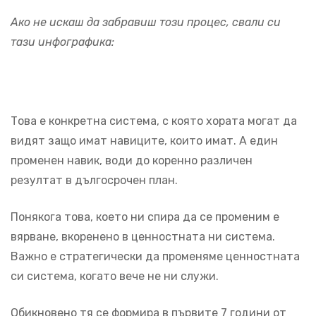
Ако не искаш да забравиш този процес, свали си
тази инфографика:
Това е конкретна система, с която хората могат да
видят защо имат навиците, които имат. А един
променен навик, води до коренно различен
резултат в дългосрочен план.
Понякога това, което ни спира да се променим е
вярване, вкоренено в ценностната ни система.
Важно е стратегически да променяме ценностната
си система, когато вече не ни служи.
Обикновено тя се формира в първите 7 години от