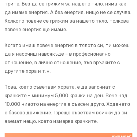
трите. Без да се грижим за нашето тяло, няма как
да имаме енергия. А без енергия, нищо не се случва.
Колкото повече се грижим за нашето тяло, толкова
повече енергия ще имаме.
Когато имаш повече енергия в тялото си, ти можеш
да я насочиш навсякъде – в професионално
отношение, в лично отношение, във връзките с
другите хора и т.н.
Това, което съветвам хората, е да започнат с
крачките – минимум 5,000 крачки на ден. Вече над
10,000 нивото на енергия е съвсем друго. Ходенето
е базово движение. Горещо съветвам всички да си
вземат нещо, което измерва крачките.