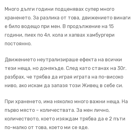
Много дълги години подценявах супер много
храненето. За разлика от това, движението винаги
е било водещо при мен. В продължение на 15
години, пиех по 4л. кола и хапвах хамбургери
постоянно.
Движението неутрализираше ефекта на всички
тези неща, но донякъде. След като станах на 30г.
разбрах, че трябва да играя играта на по-високо
ниво, ако искам да запазя този Живец в себе си.
При храненето, има няколко много важни неща. На
първо място – количествата. За мен лично,
количеството, което изяждам трябва да е 2 пъти
по-малко от това, което ми се яде.