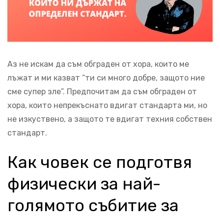
Аз не искам да съм обграден от хора, които ме
лъжат и ми казват “ти си много добре, защото ние
сме супер зле”. Предпочитам да съм обграден от
хора, които непрекъснато вдигат стандарта ми, но
не изкуствено, а защото те вдигат техния собствен
стандарт.
Как човек се подготвя
физически за най-
голямото събитие за