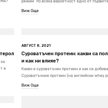
ZMA?
режим” по всяка вероятност едно от първит
Виж Още
АВГУСТ 8, 2021
стерол
Суроватъчен протеин: какви са по
и как ни влияе?
 за
т е
Какво е суроватъчен протеин и как се добив
Суроватъчния протеин (на английски whey pr
Виж Още