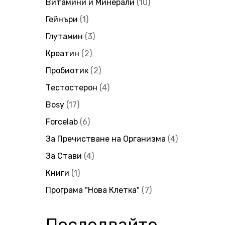
Витамини и Минерали
10
Гейнъри
1
Глутамин
3
Креатин
2
Пробиотик
2
Тестостерон
4
Bosy
17
Forcelab
6
За Пречистване на Организма
4
За Стави
4
Книги
1
Програма "Нова Клетка"
7
Последвайте