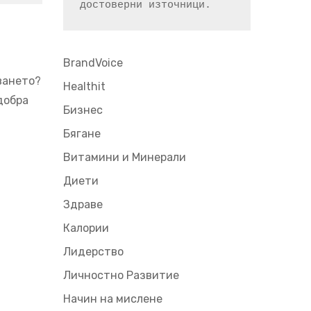
достоверни източници.
BrandVoice
ването?
Healthit
добра
Бизнес
Бягане
Витамини и Минерали
Диети
Здраве
Калории
Лидерство
Личностно Развитие
Начин на мислене