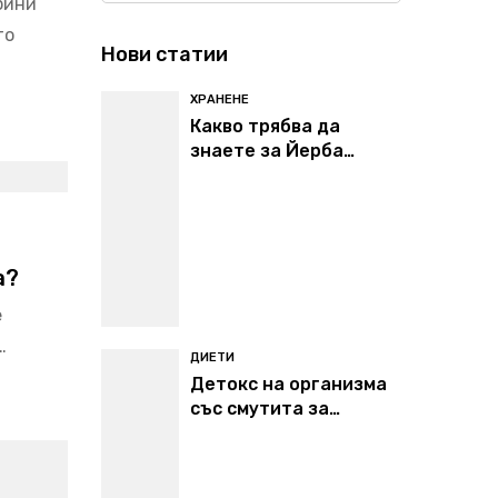
бини
то
Нови статии
ХРАНЕНЕ
Какво трябва да
знаете за Йерба
Мате?
а?
е
…
ДИЕТИ
Детокс на организма
със смутита за
отслабване