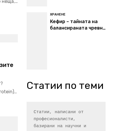
е неща,…
ХРАНЕНЕ
Кефир – тайната на
балансираната чревна
микрофлора
лзите
Статии по теми
а?
otein)…
Статии, написани от 
професионалисти, 
базирани на научни и 