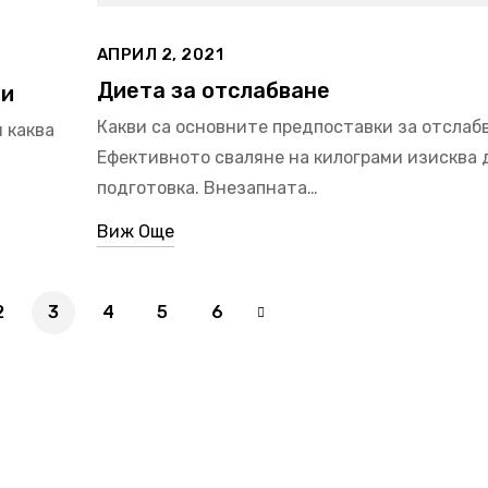
АПРИЛ 2, 2021
Диета за отслабване
ми
Какви са основните предпоставки за отслаб
 каква
Ефективното сваляне на килограми изисква 
подготовка. Внезапната…
Виж Още
2
3
4
5
6