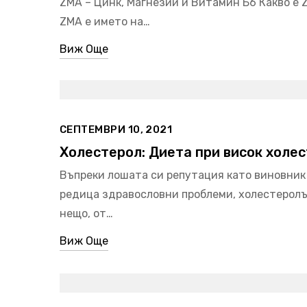
ZMA – Цинк, Магнезий и Витамин Б6 Какво е 
ZMA е името на…
Виж Още
СЕПТЕМВРИ 10, 2021
Холестерол: Диета при висок холе
Въпреки лошата си репутация като виновник
редица здравословни проблеми, холестеролъ
нещо, от…
Виж Още