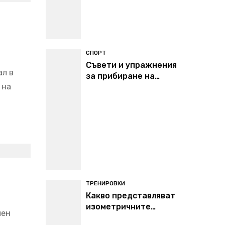
СПОРТ
Съвети и упражнения
ал в
за прибиране на
 на
корем след раждане
ТРЕНИРОВКИ
Какво представляват
изометричните
чен
упражнения?