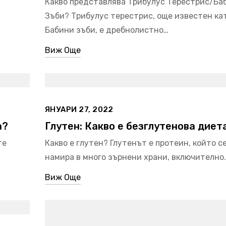
Какво представлява Трибулус Терестрис/Ба
Зъби? Трибулус терестрис, още известен ка
Бабини зъби, е дребнолистно…
Виж Още
ЯНУАРИ 27, 2022
а?
Глутен: Какво е безглутенова диет
те
Какво е глутен? Глутенът е протеин, който с
намира в много зърнени храни, включително
Виж Още